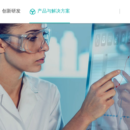
创新研发
产品与解决方案
仪器平台
基因测序
试剂与耗材
核酸多联检
微生物
化学合成服
核酸联检
遗传病
定制服务
试剂与耗材
肿瘤
检测试剂盒
环境与食品
应用
基因治疗
服务