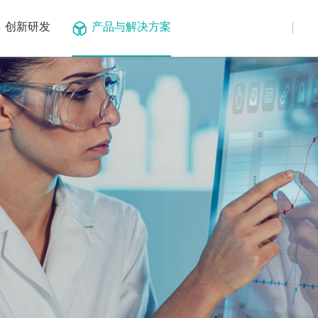
创新研发
产品与解决方案
仪器平台
基因测序
试剂与耗材
核酸多联检
微生物
化学合成服
核酸联检
遗传病
定制服务
试剂与耗材
肿瘤
检测试剂盒
环境与食品
应用
基因治疗
服务